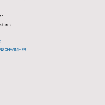
hr
gsturm
R
TERSCHWIMMER