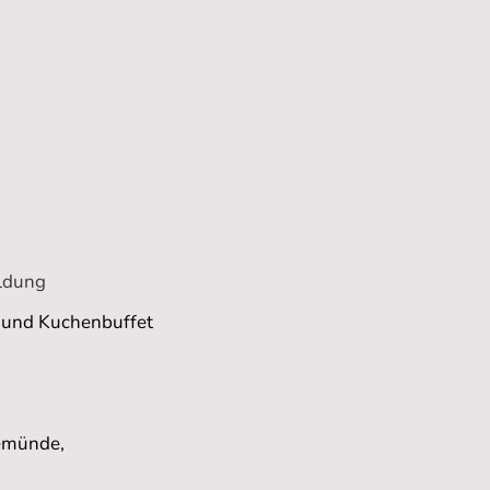
eldung
- und Kuchenbuffet
emünde,