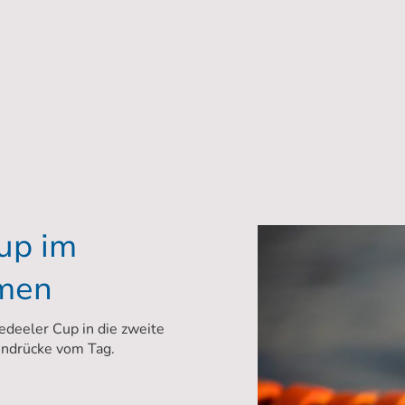
HOME
ÜBER UNS
TERMINE
TIPPS 
up im
men
edeeler Cup in die zweite
Eindrücke vom Tag.