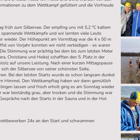
ormationen zu dem Wettkampf gefüttert und die Vorfreude
g früh zum Silbersee. Der empfing uns mit 5,2 °C kaltem
 spannende Wettkämpfe und wir lernten viele Leute
er wieder. Der Höhepunkt am Vormittag war die 4 x 50 m
affel von Vorjahr konnten wir nicht verteidigen - es waren
. Die Stimmung war prächtig bei dem bis zum letzten Meter
, Christiane und Heike) schafften den 5. Platz in der
olz auf unsere Leistung. Nach einer kurzen Mittagspause
sich der Silbersee von seiner schönsten Seite,
hen. Bei den letzten Starts wurde es schon langsam dunkel
 am Himmel. Den Wettkampftag haben wir dann gemütlich
ngen lassen und frisch erholt ging es am Sonntag wieder
 war beständig grau, aber trocken und die Stimmung war
 Gespräche nach den Starts in der Sauna und in der Hot
elwettbewerben 24x an den Start und schwammen