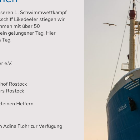
unseren 1. Schwimmwettkampf
chiff Likedeeler stiegen wir
mmen mit über 50
ein gelungener Tag. Hier
m Tag.
:
er e.V.
shof Rostock
rs Rostock
leinen Helfern.
in Adina Flohr zur Verfügung