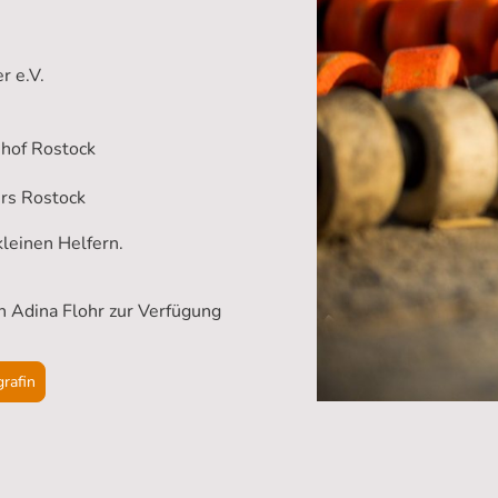
:
er e.V.
shof Rostock
rs Rostock
leinen Helfern.
in Adina Flohr zur Verfügung
grafin